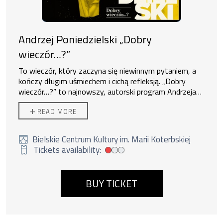
Andrzej Poniedzielski „Dobry
wieczór…?”
To wieczór, który zaczyna się niewinnym pytaniem, a
kończy długim uśmiechem i cichą refleksją. „Dobry
wieczór…?” to najnowszy, autorski program Andrzeja
Poniedzielskiego – muzyczno-poetycka podróż pełna
+
READ MORE
inteligentnego humoru, subtelnej ironii i wzruszeń, z
których artysta słynie od lat.
Podczas koncertu
usłyszymy zarówno dobrze znane, uwielbiane piosenki,
Bielskie Centrum Kultury im. Marii Koterbskiej
jak i zupełnie nowe utwory, przeplatane mistrzowską
Tickets availability:
Low tickets availability
satyrą i błyskotliwymi komentarzami do codzienności.
To spotkanie z poezją o marzeniach, tęsknotach i
miłości — podaną lekko, z dystansem i
BUY TICKET
charakterystycznym, łagodnym humorem.
Andrzej
Poniedzielski to satyryk, poeta, aktor i gitarzysta. Jest
współzałożycielem Piwnicy Artystycznej
„Przechowalnia”. Piosenki jego autorstwa mają w