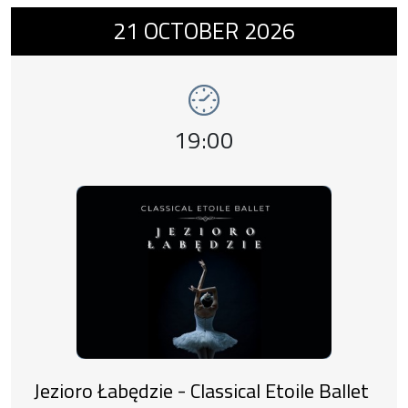
Event number 9: Jezioro Łabędzie - Classical
przygody, w której każdy krok to niespodzianka?
21
OCTOBER
2026
Event time,
19:00
Jezioro Łabędzie - Classical Etoile Ballet