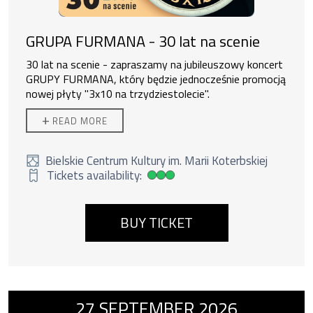
GRUPA FURMANA - 30 lat na scenie
30 lat na scenie - zapraszamy na jubileuszowy koncert
GRUPY FURMANA, który będzie jednocześnie promocją
nowej płyty "3x10 na trzydziestolecie".
Wiosną 1996 pojawiło się pierwsze nagranie zespołu
+
READ MORE
Grupa Furmana "Komórkowboje" - był to występ na
festiwalu Yapa w Łodzi.
30 lat minęło, zespół nagrał 6 płyt, ta ostatnia "3x10
Bielskie Centrum Kultury im. Marii Koterbskiej
na trzydziestolecie".
Wielu wspaniałych muzyków
Tickets availability:
High ticket availability
okrasiło swoim talentem brzmienie zespołu. Czas na
podsumowanie tych lat i zaprezentowanie nowych
piosenek. Wszystko na deskach BCK.
BUY TICKET
Event number 6: Soundesign - Roger Eno, D
27
SEPTEMBER
2026