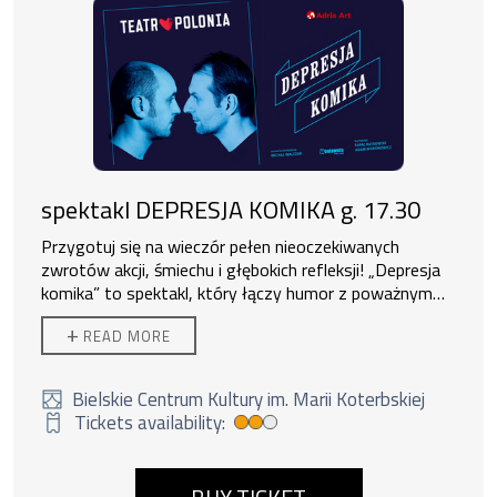
spektakl DEPRESJA KOMIKA g. 17.30
Przygotuj się na wieczór pełen nieoczekiwanych
zwrotów akcji, śmiechu i głębokich refleksji! „Depresja
komika” to spektakl, który łączy humor z poważnym
tematem – depresją, ale robi to z wielkim wdziękiem i
Spektakl od 18 roku życia
+
READ MORE
humorem.
ORGANIZATOR ZEWNĘTRZNY
Główny bohater, Rafał, zarabia na cudzym
smutku, pomagając ludziom borykającym się z
depresją, wypaleniem zawodowym, problemami
Bielskie Centrum Kultury im. Marii Koterbskiej
osobistymi i codziennymi trudnościami życia w wielkim
Tickets availability:
Średnia dostępność biletów
mieście. Jego praca polega na wywoływaniu śmiechu,
poprawianiu nastrojów i przeganianiu złych duchów.
Jest rozchwytywany, podziwiany i oklaskiwany. Jednak