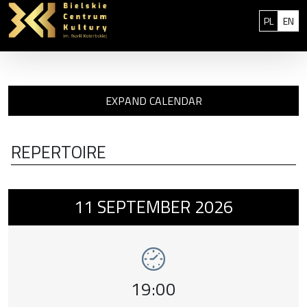
Skip to content
: 0
Polski
Eng
PL
EN
EXPAND CALENDAR
REPERTOIRE
Event number 1: Lunamë feat. Paulina Przy
11
SEPTEMBER
2026
Event time,
19:00