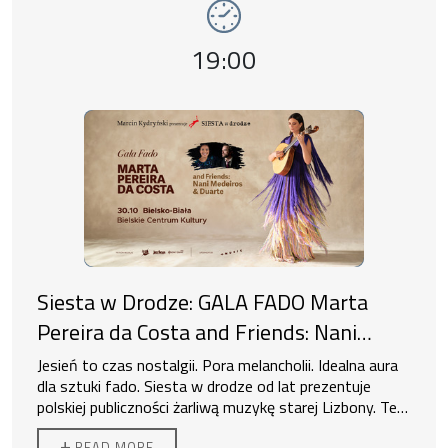
tysięcznej widowni na Przystanku Woodstock. Zespół
słuchaczy w każdym wieku. Śpiewa po polsku,
ma też za sobą wielokrotne występy zagraniczne w
angielsku, francusku, włosku i rosyjsku. Od 2014 roku
Event time,
Europie a także dla Polonii w Kanadzie, USA i Irlandii.
19:00
realizuje swój autorski projekt muzyczny "Opera na
ulicy", z którym odwiedził m.in. Rzym, Amsterdam,
Paryż, Nowy Jork, Ateny i Berlin
Siesta w Drodze: GALA FADO Marta
Pereira da Costa and Friends: Nani
Medeiros & Duarte
Jesień to czas nostalgii. Pora melancholii. Idealna aura
dla sztuki fado. Siesta w drodze od lat prezentuje
polskiej publiczności żarliwą muzykę starej Lizbony. Ten
sezon wszelako będzie wyjątkowy. Przed nami Gala
Trzy wielkie postacie w jednym projekcie.
+
READ MORE