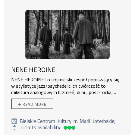
NENE HEROINE
NENE HEROINE to trójmiejski zespół poruszający się
w stylistyce jazz/psychedelic.
Ich twórczość to
mikstura analogowych brzmień, dubu, post-rocka,
improwizacji oraz komunikatywnych i emocjonalnych
+
READ MORE
melodii. Po bardzo dobrze przyjętym debiutanckim
albumie „Total Panorama” (Alpaka Records), zespół
prezentuje nowy program pod tytułem „MOVA”.
Jest to
Bielskie Centrum Kultury im. Marii Koterbskiej
rozwinięcie dotychczasowej eksploracji muzycznego
Tickets availability:
High ticket availability
,,tripu’’, w który artyści zabierają słuchaczy. Muzycy