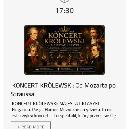
Event time,
17:30
KONCERT KRÓLEWSKI: Od Mozarta po
Straussa
KONCERT KRÓLEWSKI: MAJESTAT KLASYKI
Elegancja. Pasja. Humor. Muzyczne arcydzieła.
To nie
jest zwykły koncert – to spektakl, który przeniesie Cię
do świata królewskich dworów, wytwornych bali i
+
READ MORE
pełnych emocji operowych scen!
Co usłyszysz?
Porywające rytmy – walce, czardasze i