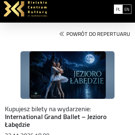
Przejdź do treści
: 0
Polski
Eng
PL
EN
POWRÓT DO REPERTUARU
Kupujesz bilety na wydarzenie:
International Grand Ballet – Jezioro
Łabędzie