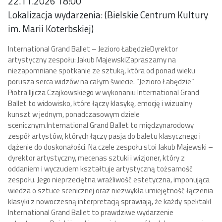
22.11.2026 18:00
Lokalizacja wydarzenia: (Bielskie Centrum Kultury
im. Marii Koterbskiej)
International Grand Ballet – Jezioro Łabędzie
Dyrektor
artystyczny zespołu: Jakub Majewski
Zapraszamy na
niezapomniane spotkanie ze sztuką, która od ponad wieku
porusza serca widzów na całym świecie. “Jezioro Łabędzie”
Piotra Iljicza Czajkowskiego w wykonaniu International Grand
Ballet to widowisko, które łączy klasykę, emocję i wizualny
kunszt w jednym, ponadczasowym dziele
scenicznym.
International Grand Ballet to międzynarodowy
zespół artystów, których łączy pasja do baletu klasycznego i
dążenie do doskonałości.
Na czele zespołu stoi Jakub Majewski –
dyrektor artystyczny, mecenas sztuki i wizjoner, który z
oddaniem i wyczuciem kształtuje artystyczną tożsamość
zespołu. Jego nieprzeciętna wrażliwość estetyczna, imponująca
wiedza o sztuce scenicznej oraz niezwykła umiejętność łączenia
klasyki z nowoczesną interpretacją sprawiają, że każdy spektakl
International Grand Ballet to prawdziwe wydarzenie