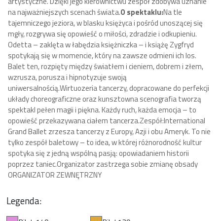
artystyczne. Dzięki jego kierownictwu zespół zdobywa uznanie
na najważniejszych scenach świata.
O spektaklu:
Na tle
tajemniczego jeziora, w blasku księżyca i pośród unoszącej się
mgły, rozgrywa się opowieść o miłości, zdradzie i odkupieniu.
Odetta – zaklęta w łabędzia księżniczka – i książę Zygfryd
spotykają się w momencie, który na zawsze odmieni ich los.
Balet ten, rozpięty między światłem i cieniem, dobrem i złem,
wzrusza, porusza i hipnotyzuje swoją
uniwersalnością.
Wirtuozeria tancerzy, dopracowane do perfekcji
układy choreograficzne oraz kunsztowna scenografia tworzą
spektakl pełen magii i piękna. Każdy ruch, każda emocja – to
opowieść przekazywana ciałem tancerza.
Zespół:
International
Grand Ballet zrzesza tancerzy z Europy, Azji i obu Ameryk. To nie
tylko zespół baletowy – to idea, w której różnorodność kultur
spotyka się z jedną wspólną pasją: opowiadaniem historii
poprzez taniec.
Organizator zastrzega sobie zmianę obsady
ORGANIZATOR ZEWNĘTRZNY
Legenda: