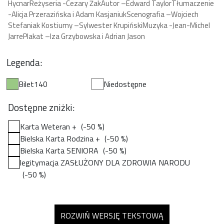
Hycnar
Reżyseria -Cezary Żak
Autor –Edward Taylor
Tłumaczenie
-Alicja Przerazińska i Adam Kasjaniuk
Scenografia –Wojciech
Stefaniak
Kostiumy –Sylwester Krupiński
Muzyka -Jean-Michel
Jarre
Plakat –Iza Grzybowska i Adrian Jason
Legenda:
Bilet140
Niedostępne
Dostępne zniżki:
Karta Weteran +
(-50 %)
Bielska Karta Rodzina +
(-50 %)
Bielska Karta SENIORA
(-50 %)
legitymacja ZASŁUŻONY DLA ZDROWIA NARODU
(-50 %)
ROZWIŃ WERSJĘ TEKSTOWĄ