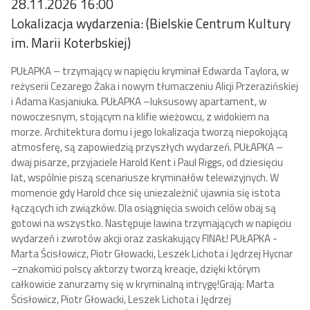
28.11.2026 16:00
Lokalizacja wydarzenia: (Bielskie Centrum Kultury
im. Marii Koterbskiej)
PUŁAPKA – trzymający w napięciu kryminał Edwarda Taylora, w
reżyserii Cezarego Żaka i nowym tłumaczeniu Alicji Przerazińskiej
i Adama Kasjaniuka. PUŁAPKA –luksusowy apartament, w
nowoczesnym, stojącym na klifie wieżowcu, z widokiem na
morze. Architektura domu i jego lokalizacja tworzą niepokojącą
atmosferę, są zapowiedzią przyszłych wydarzeń. PUŁAPKA –
dwaj pisarze, przyjaciele Harold Kent i Paul Riggs, od dziesięciu
lat, wspólnie piszą scenariusze kryminałów telewizyjnych. W
momencie gdy Harold chce się uniezależnić ujawnia się istota
łączących ich związków.
Dla osiągnięcia swoich celów obaj są
gotowi na wszystko. Następuje lawina trzymających w napięciu
wydarzeń i zwrotów akcji oraz zaskakujący FINAŁ!
PUŁAPKA -
Marta Ścisłowicz, Piotr Głowacki, Leszek Lichota i Jędrzej Hycnar
–znakomici polscy aktorzy tworzą kreacje, dzięki którym
całkowicie zanurzamy się w kryminalną intrygę!
Grają: Marta
Ścisłowicz, Piotr Głowacki, Leszek Lichota i Jędrzej