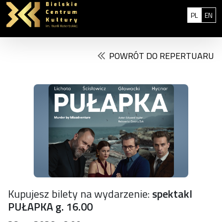
Przejdź do treści
: 0
Polski
Eng
PL
EN
POWRÓT DO REPERTUARU
Kupujesz bilety na wydarzenie:
spektakl
PUŁAPKA g. 16.00